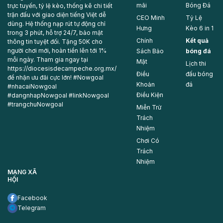
mãi
Bóng Đá
trực tuyến, tỷ lệ kèo, thống kê chi tiết
trận đấu với giao diện tiếng Việt dễ
CEO Minh
Tỷ Lệ
dùng. Hệ thống nạp rút tự động chỉ
Hưng
Kèo 6 in 1
trong 3 phút, hỗ trợ 24/7, bảo mật
Chính
Kết quả
thông tin tuyệt đối. Tặng 50K cho
người chơi mới, hoàn tiền lên tới 1%
Sách Bảo
bóng đá
mỗi ngày. Tham gia ngay tại
Mật
Lịch thi
https://diocesisdecampeche.org.mx/
Điều
đấu bóng
để nhận ưu đãi cực lớn! #Nowgoal
Khoản
đá
#nhacaiNowgoal
Điều Kiện
#dangnhapNowgoal #linkNowgoal
#trangchuNowgoal
Miễn Trừ
Trách
Nowgoal có đầy đủ các giải đấu trên toàn thế giới
Nhiệm
Giữa vô vàn trang web thể thao, tại sao hàng triệu người hâm
Chơi Có
mộ lại chọn Nowgoal? Và nếu bạn vẫn còn phân vân, hãy cùng
Trách
khám phá ngay những lý do khiến trang trở thành điểm đến
Nhiệm
không thể thiếu với bất kỳ tín đồ bóng đá nào.
MẠNG XÃ
HỘI
Cập nhật theo thời gian thực
Ngay khi có bàn thắng, thẻ phạt hay thay người, hệ thống sẽ
Facebook
Telegram
hiển thị kết quả bóng đá tức thì, kèm theo mốc thời gian và tên
cầu thủ. Ví dụ, trong trận El Clásico gần nhất, khi Bellingham ghi