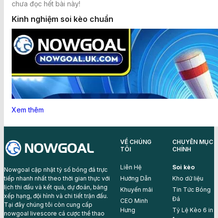
chưa đọc hết bài này!
Kinh nghiệm soi kèo chuẩn
Xem thêm
VỀ CHÚNG
CHUYÊN MỤC
TÔI
CHÍNH
Liên Hệ
Soi kèo
Nowgoal cập nhật tỷ số bóng đá trực
tiếp nhanh nhất theo thời gian thực với
Hướng Dẫn
Kho dữ liệu
lịch thi đấu và kết quả, dự đoán, bảng
Khuyến mãi
Tin Tức Bóng
xếp hạng, đội hình và chi tiết trận đấu.
Đá
CEO Minh
Tại đây chúng tôi còn cung cấp
Hưng
Tỷ Lệ Kèo 6 in
nowgoal livescore cá cược thể thao