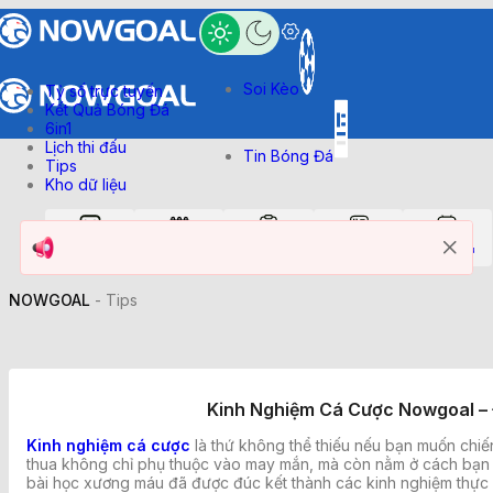
Soi Kèo
Tỷ số trực tuyến
Kết Quả Bóng Đá
6in1
Lịch thi đấu
Tin Bóng Đá
Tips
Kho dữ liệu
Tỷ số trực
6in1
Kết quả
Lịch thi đấu
Kho dữ liệu
tuyến
NOWGOAL
-
Tips
Kinh Nghiệm Cá Cược Nowgoal –
Kinh nghiệm cá cược
là thứ không thể thiếu nếu bạn muốn chiến
thua không chỉ phụ thuộc vào may mắn, mà còn nằm ở cách bạn s
bài học xương máu đã được đúc kết thành các kinh nghiệm thực c