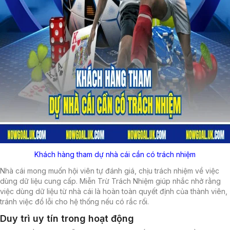
Khách hàng tham dự nhà cái cần có trách nhiệm
Nhà cái mong muốn hội viên tự đánh giá, chịu trách nhiệm về việc
dùng dữ liệu cung cấp. Miễn Trừ Trách Nhiệm giúp nhắc nhở rằng
việc dùng dữ liệu từ nhà cái là hoàn toàn quyết định của thành viên,
tránh việc đổ lỗi cho hệ thống nếu có rắc rối.
Duy trì uy tín trong hoạt động