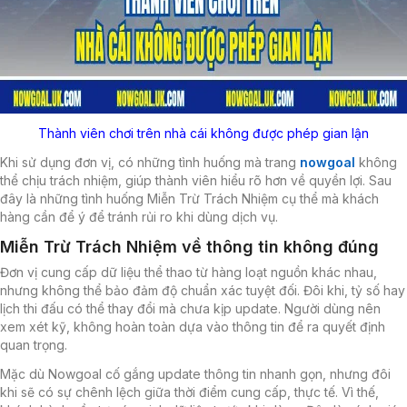
Thành viên chơi trên nhà cái không được phép gian lận
Khi sử dụng đơn vị, có những tình huống mà trang
nowgoal
không
thể chịu trách nhiệm, giúp thành viên hiểu rõ hơn về quyền lợi. Sau
đây là những tình huống Miễn Trừ Trách Nhiệm cụ thể mà khách
hàng cần để ý để tránh rủi ro khi dùng dịch vụ.
Miễn Trừ Trách Nhiệm về thông tin không đúng
Đơn vị cung cấp dữ liệu thể thao từ hàng loạt nguồn khác nhau,
nhưng không thể bảo đảm độ chuẩn xác tuyệt đối. Đôi khi, tỷ số hay
lịch thi đấu có thể thay đổi mà chưa kịp update. Người dùng nên
xem xét kỹ, không hoàn toàn dựa vào thông tin để ra quyết định
quan trọng.
Mặc dù Nowgoal cố gắng update thông tin nhanh gọn, nhưng đôi
khi sẽ có sự chênh lệch giữa thời điểm cung cấp, thực tế. Vì thế,