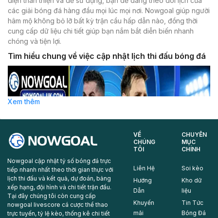
diện thân thiện và dễ sử dụng, bạn dễ dàng theo dõi lịch của
các giải bóng đá hàng đầu mọi lúc mọi nơi. Nowgoal giúp người
hâm mộ không bỏ lỡ bất kỳ trận cầu hấp dẫn nào, đồng thời
cung cấp dữ liệu chi tiết giúp bạn nắm bắt diễn biến nhanh
chóng và tiện lợi.
Tìm hiểu chung về việc cập nhật lịch thi đấu bóng đá
Xem thêm
VỀ
CHUYÊN
CHÚNG
MỤC
TÔI
CHÍNH
Nowgoal cập nhật tỷ số bóng đá trực
Liên Hệ
Soi kèo
tiếp nhanh nhất theo thời gian thực với
lịch thi đấu và kết quả, dự đoán, bảng
Hướng
Kho dữ
xếp hạng, đội hình và chi tiết trận đấu.
Dẫn
liệu
Tại đây chúng tôi còn cung cấp
Khuyến
Tin Tức
nowgoal livescore cá cược thể thao
mãi
Bóng Đá
trực tuyến, tỷ lệ kèo, thống kê chi tiết