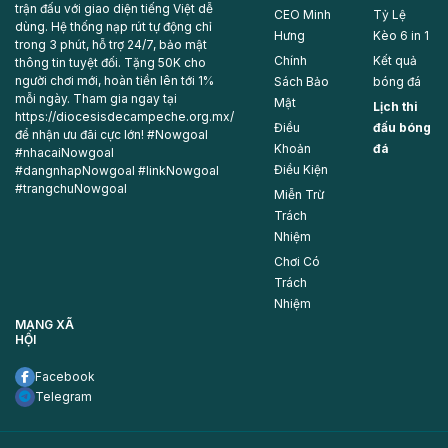
trận đấu với giao diện tiếng Việt dễ
CEO Minh
Tỷ Lệ
dùng. Hệ thống nạp rút tự động chỉ
Hưng
Kèo 6 in 1
trong 3 phút, hỗ trợ 24/7, bảo mật
Chính
Kết quả
thông tin tuyệt đối. Tặng 50K cho
người chơi mới, hoàn tiền lên tới 1%
Sách Bảo
bóng đá
mỗi ngày. Tham gia ngay tại
Mật
Lịch thi
https://diocesisdecampeche.org.mx/
Điều
đấu bóng
để nhận ưu đãi cực lớn! #Nowgoal
Khoản
đá
#nhacaiNowgoal
Điều Kiện
#dangnhapNowgoal #linkNowgoal
#trangchuNowgoal
Miễn Trừ
Khám phá chung về việc cập nhật lịch thi đấu bóng đá
Trách
Việc cập nhật lịch thi đóng vai trò quan trọng giúp người hâm
Nhiệm
mộ theo dõi các trận cầu yêu thích một cách thuận tiện. Lịch
Chơi Có
xem chính xác và kịp thời giúp người xem không bỏ lỡ bất kỳ
Trách
trận nào, đặc biệt trong mùa giải sôi động. Đây cũng là công cụ
Nhiệm
hữu ích để fan bóng đá lên kế hoạch xem trực tiếp hoặc theo
MẠNG XÃ
dõi kết quả.
HỘI
Cập nhật thời gian thường xuyên đảm bảo thông tin về thời
Facebook
gian, địa điểm và đội bóng tham gia luôn mới nhất. Điều này
Telegram
giúp tránh nhầm lẫn và mang lại trải nghiệm theo dõi bóng đá
liền mạch, hấp dẫn hơn. Những nền tảng uy tín luôn chú trọng