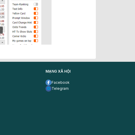
MẠNG XÃ HỘI
Facebook
Telegram
 xem theo dõi tỷ số trực tiếp và nhiều nhóm
bạn có thể nắm diễn biến trận đấu nhanh hơn mà