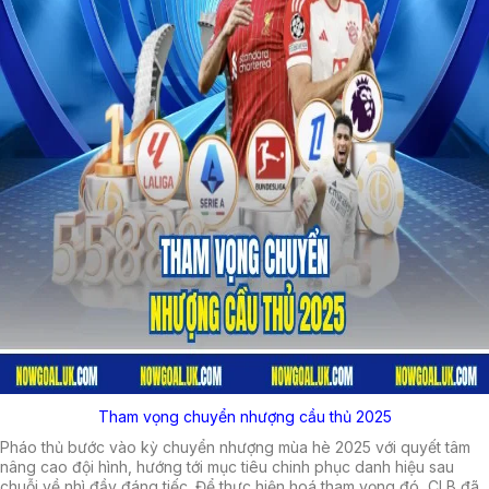
Tham vọng chuyển nhượng cầu thủ 2025
Pháo thủ bước vào kỳ chuyển nhượng mùa hè 2025 với quyết tâm
nâng cao đội hình, hướng tới mục tiêu chinh phục danh hiệu sau
chuỗi về nhì đầy đáng tiếc. Để thực hiện hoá tham vọng đó, CLB đã