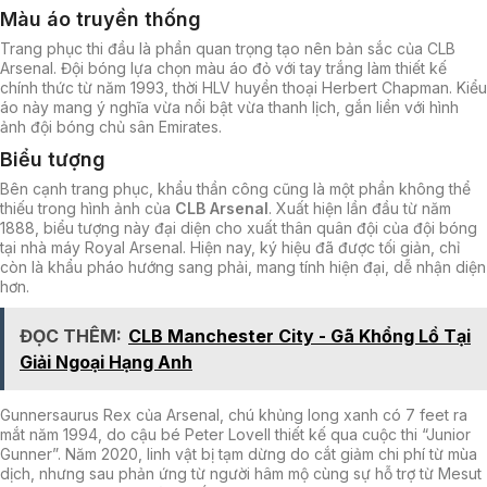
Màu áo truyền thống
Trang phục thi đầu là phần quan trọng tạo nên bản sắc của CLB
Arsenal. Đội bóng lựa chọn màu áo đỏ với tay trắng làm thiết kế
chính thức từ năm 1993, thời HLV huyền thoại Herbert Chapman. Kiểu
áo này mang ý nghĩa vừa nổi bật vừa thanh lịch, gắn liền với hình
ảnh đội bóng chủ sân Emirates.
Biểu tượng
Bên cạnh trang phục, khẩu thần công cũng là một phần không thể
thiếu trong hình ảnh của
CLB Arsenal
. Xuất hiện lần đầu từ năm
1888, biểu tượng này đại diện cho xuất thân quân đội của đội bóng
tại nhà máy Royal Arsenal. Hiện nay, ký hiệu đã được tối giản, chỉ
còn là khẩu pháo hướng sang phải, mang tính hiện đại, dễ nhận diện
hơn.
ĐỌC THÊM:
CLB Manchester City - Gã Khổng Lồ Tại
Giải Ngoại Hạng Anh
Gunnersaurus Rex của Arsenal, chú khủng long xanh có 7 feet ra
mắt năm 1994, do cậu bé Peter Lovell thiết kế qua cuộc thi “Junior
Gunner”. Năm 2020, linh vật bị tạm dừng do cắt giảm chi phí từ mùa
dịch, nhưng sau phản ứng từ người hâm mộ cùng sự hỗ trợ từ Mesut