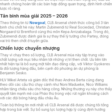
nhanh chóng hoàn tất các bản hợp đồng quan trọng, định hình chiến
lược rõ ràng.
Tân binh mùa giải 2025 – 2026
Theo thông tin từ
Nowgoal
, CLB Arsenal chính thức công bố 3 tân
binh chủ chốt hè này: Martin Zubimendi từ Real Sociedad, Christian
Norgaard từ Brentford cùng thủ môn Kepa Arrizabalaga. Trong đó,
Zubimendi được đánh giá là sự thay thế lý tưởng cho Partey, đóng
vai trò then chốt ở tuyến giữa.
Chiến lược chuyển nhượng
Thay vì chạy theo số lượng, CLB Arsenal mùa này tập trung vào
chất lượng với mục tiêu nhắm tới những vị trí then chốt. Ưu tiên lớn
nhất hiện tại là bổ sung một tiền đạo đẳng cấp, với Viktor Gyokeres
là đối tượng hàng đầu, bên cạnh đó phương án dự phòng là
Benjamin Sesko.
HLV Mikel Arteta và giám đốc thể thao Andrea Berta cũng đang
theo dõi các cầu thủ chạy cánh như Noni Madueke, Nico Williams
nhằm tăng chiều sâu cho hàng công. Những thương vụ này cho thấy
quyết tâm mạnh mẽ của Pháo thủ trong việc rút ngắn khoảng cách
với các đội bóng hàng đầu châu Âu.
Toàn bộ thông tin mới nhất về CLB Arsenal đã được chúng tôi tổng
hợp trong bài viết. Sự bổ sung lực lượng hợp lý cùng định hướng